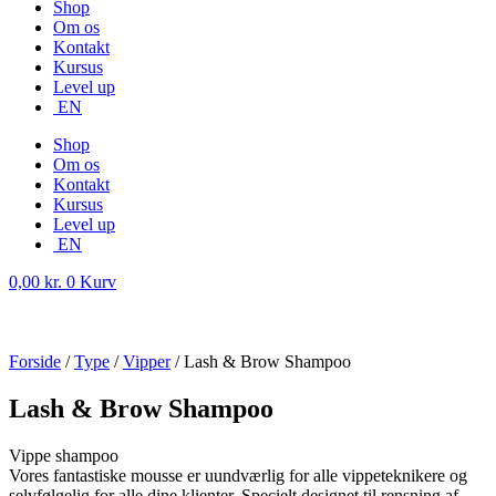
Shop
Om os
Kontakt
Kursus
Level up
EN
Shop
Om os
Kontakt
Kursus
Level up
EN
0,00
kr.
0
Kurv
Forside
/
Type
/
Vipper
/ Lash & Brow Shampoo
Lash & Brow Shampoo
Vippe shampoo
Vores fantastiske mousse er uundværlig for alle vippeteknikere og
selvfølgelig for alle dine klienter. Specielt designet til rensning af