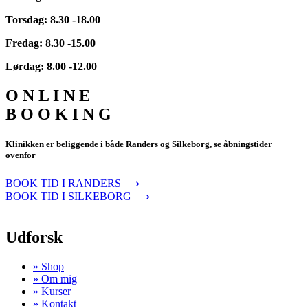
Torsdag: 8.30 -18.00
Fredag: 8.30 -15.00
Lørdag: 8.00 -12.00
O N L I N E
B O O K I N G
Klinikken er beliggende i både Randers og Silkeborg, se åbningstider
ovenfor
BOOK TID I RANDERS ⟶
BOOK TID I SILKEBORG ⟶
Udforsk
» Shop
» Om mig
» Kurser
» Kontakt