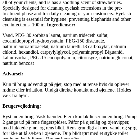
all of your clients, and is has a soothing scent of strawberries.
Specially designed for cleaning eyelash extensions in the pre-
treatment phase and for daily cleaning of your customers. Eyelash
cleansing is essential for hygiene, preventing blepharitis and other
eye infections. 100 ml
Ingredienser:
Vand, PEG-80 sorbitan laurat, natrium trideceth sulfat,
cocamidopropyl hydroxysutain, PEG-150 distearate,
natriumlauroamfoacetat, natrium laureth-13 carboxylat, natrium
chlorid, hexandiol, carprylylglycol, polyaminpropyl Biguanid,
kaliumsorbat, PEG-15 cocopolyamin, citronsyre, natrium gluconat,
natrium benzoat
Advarsel:
Kun til brug udvendigt på øjet, stop med at rense hvis du oplever
rødme eller irritation. Undgå direkte kontakt med øjenene. Holdes
væk fra børn.
Brugervejledning:
Ryst inden brug. Vask hænder. Fjern kontaktlinser inden brug. Pump
2 gange ud på rene fingerspidser. Påfør på øjenlåg og øjenvipper,
med lukkede øjne, og rens blidt. Rens grundigt af med vand, og sørg
for ikke at få sæben i øjenene. Dup blidt tørt med et stykke toilet
papir, og lad lufttørre. Bruges hver aften.