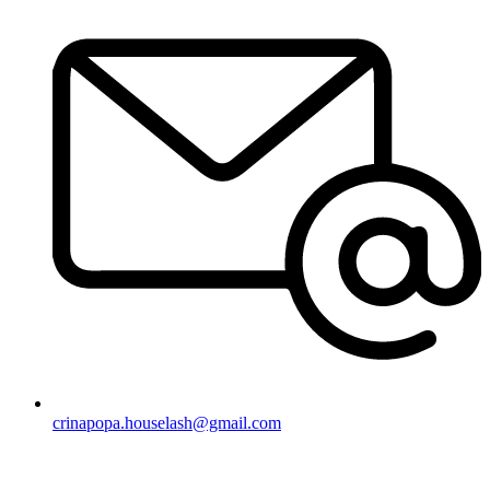
crinapopa.houselash@gmail.com