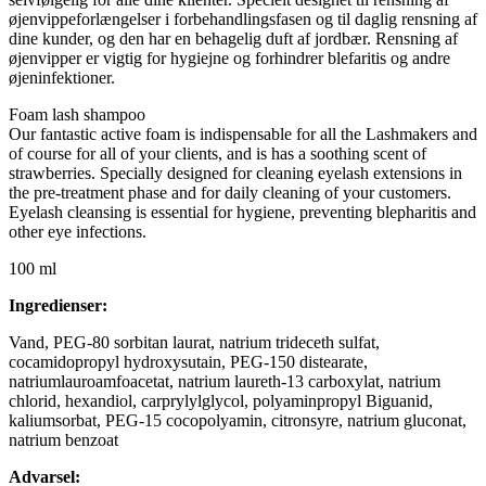
øjenvippeforlængelser i forbehandlingsfasen og til daglig rensning af
dine kunder, og den har en behagelig duft af jordbær. Rensning af
øjenvipper er vigtig for hygiejne og forhindrer blefaritis og andre
øjeninfektioner.
Foam lash shampoo
Our fantastic active foam is indispensable for all the Lashmakers and
of course for all of your clients, and is has a soothing scent of
strawberries. Specially designed for cleaning eyelash extensions in
the pre-treatment phase and for daily cleaning of your customers.
Eyelash cleansing is essential for hygiene, preventing blepharitis and
other eye infections.
100 ml
Ingredienser:
Vand, PEG-80 sorbitan laurat, natrium trideceth sulfat,
cocamidopropyl hydroxysutain, PEG-150 distearate,
natriumlauroamfoacetat, natrium laureth-13 carboxylat, natrium
chlorid, hexandiol, carprylylglycol, polyaminpropyl Biguanid,
kaliumsorbat, PEG-15 cocopolyamin, citronsyre, natrium gluconat,
natrium benzoat
Advarsel: