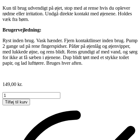
Kun til brug udvendigt på øjet, stop med at rense hvis du oplever
rødme eller irritation. Undgå direkte kontakt med øjenene. Holdes
væk fra børn.
Brugervejledning:
Ryst inden brug. Vask hænder. Fjern kontaktlinser inden brug. Pump
2 gange ud på rene fingerspidser. Påfør på øjenlåg og øjenvipper,
med lukkede øjne, og rens blidt. Rens grundigt af med vand, og sørg
for ikke at få sæben i øjenene. Dup blidt tørt med et stykke toilet
papir, og lad lufttørre. Bruges hver aften.
149,00
kr.
Lash
&
Tilføj til kurv
Brow
Shampoo
antal