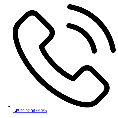
Videre
til
indhold
+45 20 92 96 ** Vis