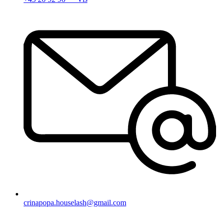
crinapopa.houselash@gmail.com