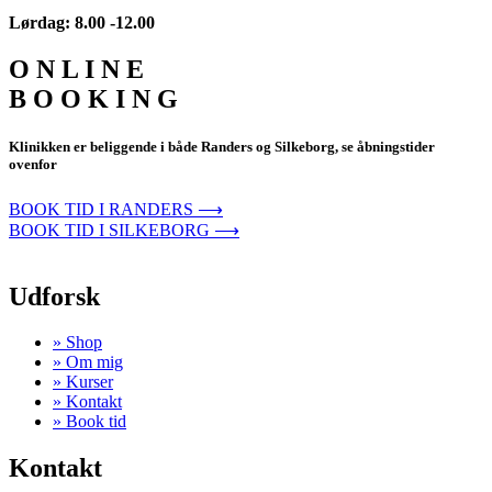
Lørdag: 8.00 -12.00
O N L I N E
B O O K I N G
Klinikken er beliggende i både Randers og Silkeborg, se åbningstider
ovenfor
BOOK TID I RANDERS ⟶
BOOK TID I SILKEBORG ⟶
Udforsk
» Shop
» Om mig
» Kurser
» Kontakt
» Book tid
Kontakt